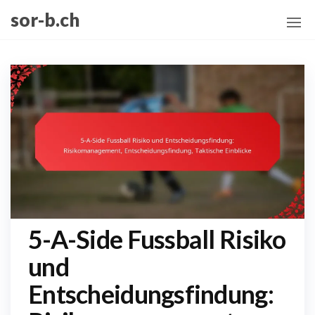
Skip
sor-b.ch
to
the
content
5-A-Side Fussball Risiko
und
Entscheidungsfindung: