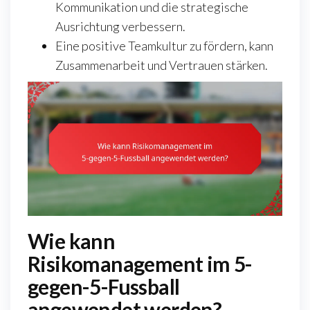
Kommunikation und die strategische
Ausrichtung verbessern.
Eine positive Teamkultur zu fördern, kann
Zusammenarbeit und Vertrauen stärken.
Wie kann
Risikomanagement im 5-
gegen-5-Fussball
angewendet werden?