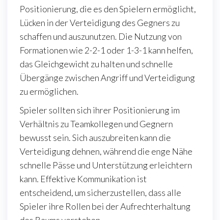
Positionierung, die es den Spielern ermöglicht,
Lücken in der Verteidigung des Gegners zu
schaffen und auszunutzen. Die Nutzung von
Formationen wie 2-2-1 oder 1-3-1 kann helfen,
das Gleichgewicht zu halten und schnelle
Übergänge zwischen Angriff und Verteidigung
zu ermöglichen.
Spieler sollten sich ihrer Positionierung im
Verhältnis zu Teamkollegen und Gegnern
bewusst sein. Sich auszubreiten kann die
Verteidigung dehnen, während die enge Nähe
schnelle Pässe und Unterstützung erleichtern
kann. Effektive Kommunikation ist
entscheidend, um sicherzustellen, dass alle
Spieler ihre Rollen bei der Aufrechterhaltung
des Raums verstehen.