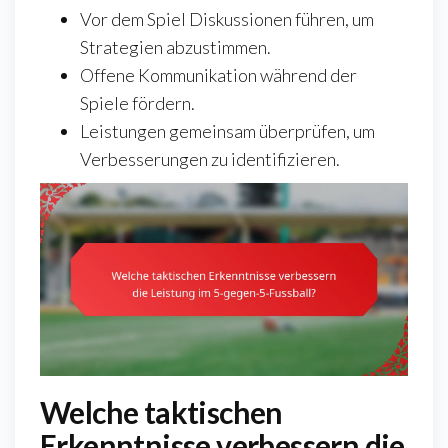
Vor dem Spiel Diskussionen führen, um
Strategien abzustimmen.
Offene Kommunikation während der
Spiele fördern.
Leistungen gemeinsam überprüfen, um
Verbesserungen zu identifizieren.
Welche taktischen
Erkenntnisse verbessern die