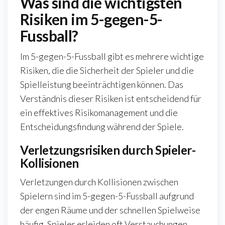
Was sind die wichtigsten
Risiken im 5-gegen-5-
Fussball?
Im 5-gegen-5-Fussball gibt es mehrere wichtige
Risiken, die die Sicherheit der Spieler und die
Spielleistung beeinträchtigen können. Das
Verständnis dieser Risiken ist entscheidend für
ein effektives Risikomanagement und die
Entscheidungsfindung während der Spiele.
Verletzungsrisiken durch Spieler-
Kollisionen
Verletzungen durch Kollisionen zwischen
Spielern sind im 5-gegen-5-Fussball aufgrund
der engen Räume und der schnellen Spielweise
häufig. Spieler erleiden oft Verstauchungen,