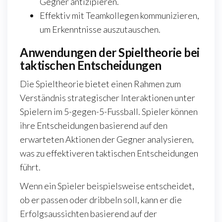
Gegner antizipieren.
Effektiv mit Teamkollegen kommunizieren,
um Erkenntnisse auszutauschen.
Anwendungen der Spieltheorie bei
taktischen Entscheidungen
Die Spieltheorie bietet einen Rahmen zum
Verständnis strategischer Interaktionen unter
Spielern im 5-gegen-5-Fussball. Spieler können
ihre Entscheidungen basierend auf den
erwarteten Aktionen der Gegner analysieren,
was zu effektiveren taktischen Entscheidungen
führt.
Wenn ein Spieler beispielsweise entscheidet,
ob er passen oder dribbeln soll, kann er die
Erfolgsaussichten basierend auf der