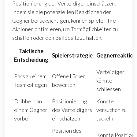
Positionierung der Verteidiger einschätzen.
Indem sie die potenziellen Reaktionen der
Gegner berücksichtigen, können Spieler ihre
Aktionen optimieren, um Tormöglichkeiten zu
schaffen oder den Ballbesitz zu halten.
Taktische
Spielerstrategie
Gegnerreaktion
Entscheidung
Verteidiger
Pass zu einem
Offene Lücken
könnte
Teamkollegen
bewerten
schliessen
Dribbeln an
Positionierung
Könnte
einem Gegner
des Verteidigers
versuchen zu
vorbei
einschätzen
tackeln
Position des
Könnte Position