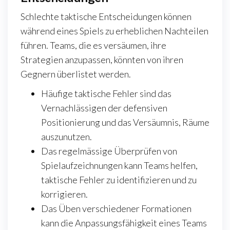
Schlechte taktische Entscheidungen können
während eines Spiels zu erheblichen Nachteilen
führen. Teams, die es versäumen, ihre
Strategien anzupassen, könnten von ihren
Gegnern überlistet werden.
Häufige taktische Fehler sind das
Vernachlässigen der defensiven
Positionierung und das Versäumnis, Räume
auszunutzen.
Das regelmässige Überprüfen von
Spielaufzeichnungen kann Teams helfen,
taktische Fehler zu identifizieren und zu
korrigieren.
Das Üben verschiedener Formationen
kann die Anpassungsfähigkeit eines Teams