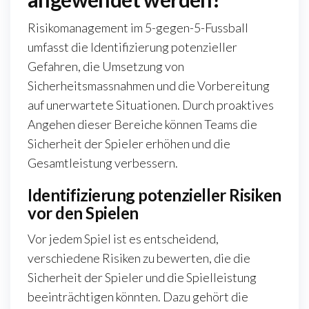
Risikomanagement im 5-gegen-5-Fussball
umfasst die Identifizierung potenzieller
Gefahren, die Umsetzung von
Sicherheitsmassnahmen und die Vorbereitung
auf unerwartete Situationen. Durch proaktives
Angehen dieser Bereiche können Teams die
Sicherheit der Spieler erhöhen und die
Gesamtleistung verbessern.
Identifizierung potenzieller Risiken
vor den Spielen
Vor jedem Spiel ist es entscheidend,
verschiedene Risiken zu bewerten, die die
Sicherheit der Spieler und die Spielleistung
beeinträchtigen könnten. Dazu gehört die