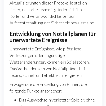
Aktualisierungen dieser Protokolle stellen
sicher, dass alle Teammitglieder sich ihrer
Rollen und Verantwortlichkeiten zur
Aufrechterhaltung der Sicherheit bewusst sind.
Entwicklung von Notfallplänen für
unerwartete Ereignisse
Unerwartete Ereignisse, wie plötzliche
Verletzungen oder ungünstige
Wetteränderungen, können ein Spiel stören.
Das Vorhandensein von Notfallplänen hilft
Teams, schnell und effektiv zu reagieren.
Erwägen Sie die Erstellung von Plänen, die
folgende Punkte ansprechen:
Das Auswechseln verletzter Spieler, ohne