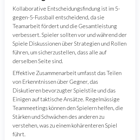
Kollaborative Entscheidungsfindung ist im 5-
gegen-5-Fussball entscheidend, da sie
Teamarbeit fördert und die Gesamtleistung
verbessert. Spieler sollten vor und während der
Spiele Diskussionen über Strategien und Rollen
führen, um sicherzustellen, dass alle auf
derselben Seite sind.
Effektive Zusammenarbeit umfasst das Teilen
von Erkenntnissen über Gegner, das
Diskutieren bevorzugter Spielstile und das
Einigen auf taktische Ansätze. Regelmässige
Teammeetings können den Spielern helfen, die
Stärken und Schwächen des anderen zu
verstehen, was zu einem kohärenteren Spiel
führt.