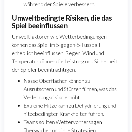
während der Spiele verbessern.
Umweltbedingte Risiken, die das
Spiel beeinflussen
Umweltfaktoren wie Wetterbedingungen
können das Spiel im 5-gegen-5-Fussball
erheblich beeinflussen. Regen, Wind und
Temperatur können die Leistung und Sicherheit
der Spieler beeinträchtigen.
Nasse Oberflächen können zu
Ausrutschern und Stürzen führen, was das
Verletzungsrisiko erhöht.
Extreme Hitze kann zu Dehydrierung und
hitzebedingten Krankheiten führen.
Teams sollten Wettervorhersagen
überwachen und ihre Strategien