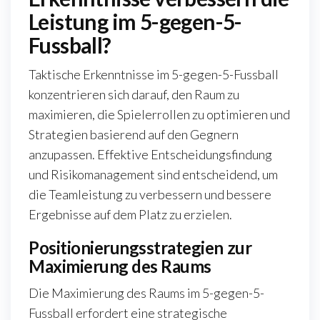
Leistung im 5-gegen-5-
Fussball?
Taktische Erkenntnisse im 5-gegen-5-Fussball
konzentrieren sich darauf, den Raum zu
maximieren, die Spielerrollen zu optimieren und
Strategien basierend auf den Gegnern
anzupassen. Effektive Entscheidungsfindung
und Risikomanagement sind entscheidend, um
die Teamleistung zu verbessern und bessere
Ergebnisse auf dem Platz zu erzielen.
Positionierungsstrategien zur
Maximierung des Raums
Die Maximierung des Raums im 5-gegen-5-
Fussball erfordert eine strategische