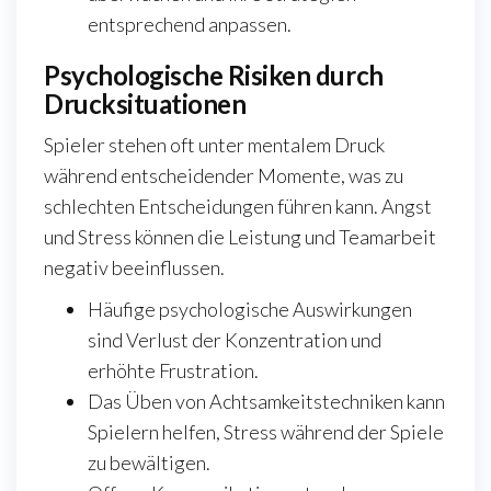
entsprechend anpassen.
Psychologische Risiken durch
Drucksituationen
Spieler stehen oft unter mentalem Druck
während entscheidender Momente, was zu
schlechten Entscheidungen führen kann. Angst
und Stress können die Leistung und Teamarbeit
negativ beeinflussen.
Häufige psychologische Auswirkungen
sind Verlust der Konzentration und
erhöhte Frustration.
Das Üben von Achtsamkeitstechniken kann
Spielern helfen, Stress während der Spiele
zu bewältigen.