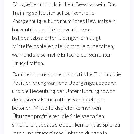
Fähigkeiten und taktischem Bewusstsein. Das
Training sollte sich auf Ballkontrolle,
Passgenauigkeit und räumliches Bewusstsein
konzentrieren. Die Integration von
ballbesitzbasierten Übungen ermutigt
Mittelfeldspieler, die Kontrolle zu behalten,
während sie schnelle Entscheidungen unter
Druck treffen.
Darüber hinaus sollte das taktische Training die
Positionierung während Übergänge abdecken
und die Bedeutung der Unterstützung sowohl
defensiver als auch offensiver Spielzüge
betonen. Mittelfeldspieler können von
Übungen profitieren, die Spielszenarien
simulieren, sodass sie üben können, das Spiel zu
lesen und strategische Entscheidungen in