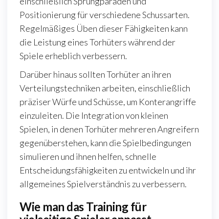
einschließlich Sprungparaden und
Positionierung für verschiedene Schussarten.
Regelmäßiges Üben dieser Fähigkeiten kann
die Leistung eines Torhüters während der
Spiele erheblich verbessern.
Darüber hinaus sollten Torhüter an ihren
Verteilungstechniken arbeiten, einschließlich
präziser Würfe und Schüsse, um Konterangriffe
einzuleiten. Die Integration von kleinen
Spielen, in denen Torhüter mehreren Angreifern
gegenüberstehen, kann die Spielbedingungen
simulieren und ihnen helfen, schnelle
Entscheidungsfähigkeiten zu entwickeln und ihr
allgemeines Spielverständnis zu verbessern.
Wie man das Training für