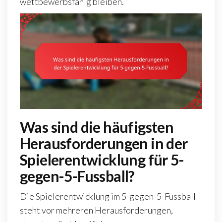
wettbewerbsfähig bleiben.
Was sind die häufigsten
Herausforderungen in der
Spielerentwicklung für 5-
gegen-5-Fussball?
Die Spielerentwicklung im 5-gegen-5-Fussball
steht vor mehreren Herausforderungen,