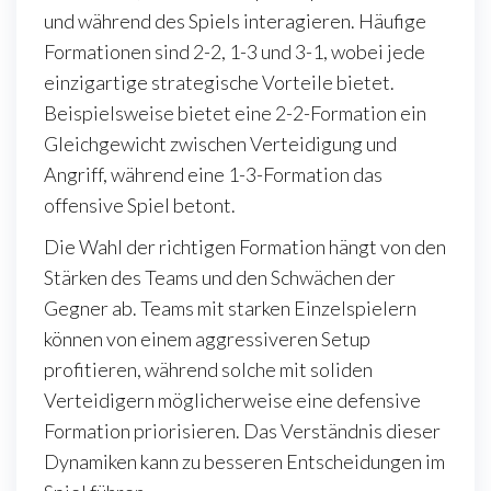
und während des Spiels interagieren. Häufige
Formationen sind 2-2, 1-3 und 3-1, wobei jede
einzigartige strategische Vorteile bietet.
Beispielsweise bietet eine 2-2-Formation ein
Gleichgewicht zwischen Verteidigung und
Angriff, während eine 1-3-Formation das
offensive Spiel betont.
Die Wahl der richtigen Formation hängt von den
Stärken des Teams und den Schwächen der
Gegner ab. Teams mit starken Einzelspielern
können von einem aggressiveren Setup
profitieren, während solche mit soliden
Verteidigern möglicherweise eine defensive
Formation priorisieren. Das Verständnis dieser
Dynamiken kann zu besseren Entscheidungen im