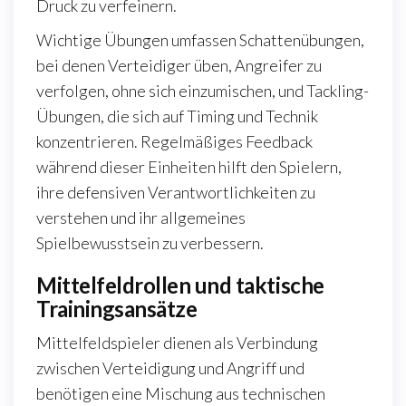
Druck zu verfeinern.
Wichtige Übungen umfassen Schattenübungen,
bei denen Verteidiger üben, Angreifer zu
verfolgen, ohne sich einzumischen, und Tackling-
Übungen, die sich auf Timing und Technik
konzentrieren. Regelmäßiges Feedback
während dieser Einheiten hilft den Spielern,
ihre defensiven Verantwortlichkeiten zu
verstehen und ihr allgemeines
Spielbewusstsein zu verbessern.
Mittelfeldrollen und taktische
Trainingsansätze
Mittelfeldspieler dienen als Verbindung
zwischen Verteidigung und Angriff und
benötigen eine Mischung aus technischen