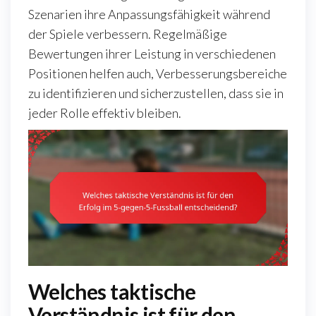
Szenarien ihre Anpassungsfähigkeit während
der Spiele verbessern. Regelmäßige
Bewertungen ihrer Leistung in verschiedenen
Positionen helfen auch, Verbesserungsbereiche
zu identifizieren und sicherzustellen, dass sie in
jeder Rolle effektiv bleiben.
Welches taktische
Verständnis ist für den