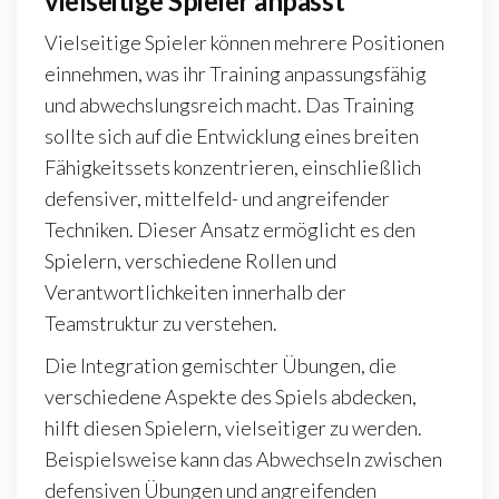
vielseitige Spieler anpasst
Vielseitige Spieler können mehrere Positionen
einnehmen, was ihr Training anpassungsfähig
und abwechslungsreich macht. Das Training
sollte sich auf die Entwicklung eines breiten
Fähigkeitssets konzentrieren, einschließlich
defensiver, mittelfeld- und angreifender
Techniken. Dieser Ansatz ermöglicht es den
Spielern, verschiedene Rollen und
Verantwortlichkeiten innerhalb der
Teamstruktur zu verstehen.
Die Integration gemischter Übungen, die
verschiedene Aspekte des Spiels abdecken,
hilft diesen Spielern, vielseitiger zu werden.
Beispielsweise kann das Abwechseln zwischen
defensiven Übungen und angreifenden