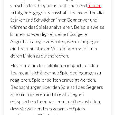
verschiedene Gegner ist entscheidend
für den
Erfolg im 5-gegen-5-Fussball. Teams sollten die
Stärken und Schwächen ihrer Gegner vor und
während des Spiels analysieren. Beispielsweise
kann es notwendig sein, eine flüssigere
Angriffsstrategie zu wählen, wenn man gegen
ein Team mit starken Verteidigern spielt, um
deren Linien zu durchbrechen.
Flexibilität in den Taktiken ermöglicht es den
Teams, auf sich ändernde Spielbedingungen zu
reagieren. Spieler sollten ermutigt werden,
Beobachtungen über den Spielstil des Gegners
zu kommunizieren und ihre Strategien
entsprechend anzupassen, um sicherzustellen,
dass sie während des gesamten Spiels