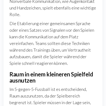
Nonverbale Kommunikation, wie Augenkontakt
und Handzeichen, spielt ebenfalls eine wichtige
Rolle.
Die Etablierung einer gemeinsamen Sprache
oder eines Satzes von Signalen vor den Spielen
kann die Kommunikation auf dem Platz
vereinfachen. Teams sollten diese Techniken
während des Trainings üben, um Vertrautheit
aufzubauen, damit die Spieler während der
Spiele schnell reagieren können.
Raum in einem kleineren Spielfeld
ausnutzen
Im 5-gegen-5-Fussball ist es entscheidend,
Raum auszunutzen, da der Spielbereich
begrenzt ist. Spieler müssen in der Lage sein,