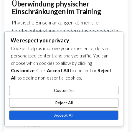
Überwindung physischer
Einschränkungen im Training
Physische Einschränkungen können die
Spielerentwicklung behindern, insbesondere in
einem schnellen Spiel wie 5-gegen-5-Fussball.
We respect your privacy
Trainer sollten diese Einschränkungen erkennen
Cookies help us improve your experience, deliver
und das Training entsprechend anpassen.
personalized content, and analyze traffic. You can
choose which cookies to allow by clicking
Kraft- und Konditionsübungen
Customize
. Click
Accept All
to consent or
Reject
einbeziehen, die auf individuelle
All
to decline non-essential cookies.
Bedürfnisse zugeschnitten sind.
Customize
Auf Agilität und Ausdauer fokussieren, um
die Gesamtleistung zu verbessern.
Reject All
Modifizierte Übungen nutzen, die
Accept All
unterschiedlichen Fitnesslevels Rechnung
tragen.