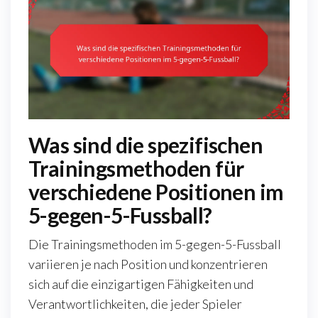
Was sind die spezifischen
Trainingsmethoden für
verschiedene Positionen im
5-gegen-5-Fussball?
Die Trainingsmethoden im 5-gegen-5-Fussball
variieren je nach Position und konzentrieren
sich auf die einzigartigen Fähigkeiten und
Verantwortlichkeiten, die jeder Spieler