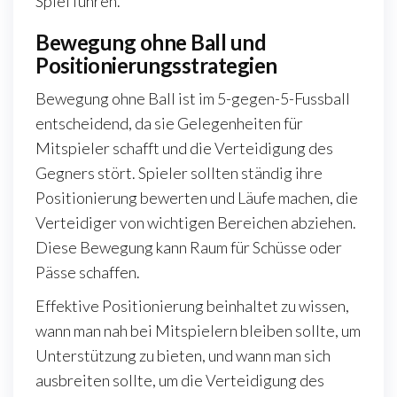
Spiel führen.
Bewegung ohne Ball und
Positionierungsstrategien
Bewegung ohne Ball ist im 5-gegen-5-Fussball
entscheidend, da sie Gelegenheiten für
Mitspieler schafft und die Verteidigung des
Gegners stört. Spieler sollten ständig ihre
Positionierung bewerten und Läufe machen, die
Verteidiger von wichtigen Bereichen abziehen.
Diese Bewegung kann Raum für Schüsse oder
Pässe schaffen.
Effektive Positionierung beinhaltet zu wissen,
wann man nah bei Mitspielern bleiben sollte, um
Unterstützung zu bieten, und wann man sich
ausbreiten sollte, um die Verteidigung des