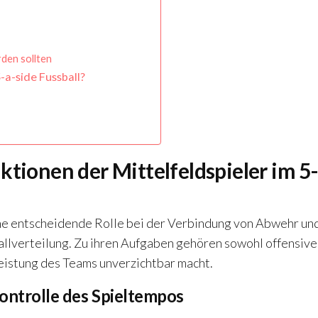
rden sollten
-a-side Fussball?
ktionen der Mittelfeldspieler im 5-
ne entscheidende Rolle bei der Verbindung von Abwehr un
allverteilung. Zu ihren Aufgaben gehören sowohl offensive
leistung des Teams unverzichtbar macht.
Kontrolle des Spieltempos