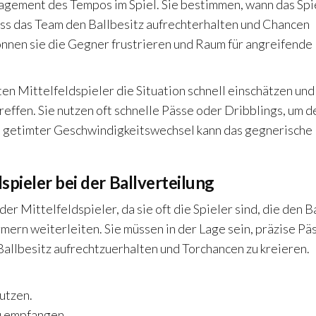
agement des Tempos im Spiel. Sie bestimmen, wann das Spi
ss das Team den Ballbesitz aufrechterhalten und Chancen
önnen sie die Gegner frustrieren und Raum für angreifende
ten Mittelfeldspieler die Situation schnell einschätzen und
effen. Sie nutzen oft schnelle Pässe oder Dribblings, um d
ut getimter Geschwindigkeitswechsel kann das gegnerische
spieler bei der Ballverteilung
r Mittelfeldspieler, da sie oft die Spieler sind, die den Ba
mern weiterleiten. Sie müssen in der Lage sein, präzise Pä
Ballbesitz aufrechtzuerhalten und Torchancen zu kreieren.
nutzen.
zu empfangen.