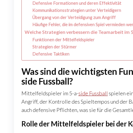
Defensive Formationen und deren Effektivität
Kommunikationsstrategien unter Verteidigern
Übergang von der Verteidigung zum Angriff
Häufige Fehler, die im defensiven Spiel vermieden we
Welche Strategien verbessern die Teamarbeit im 5
Funktionen der Mittelfeldspieler
Strategien der Stürmer
Defensive Taktiken
Was sind die wichtigsten Fun
side Fussball?
Mittelfeldspieler im 5-a-
side Fussball
spielen ei
Angriff, der Kontrolle des Spieltempos und der B
auch defensive Pflichten, was sie für die Gesamt
Rolle der Mittelfeldspieler bei der 