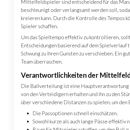
Mittelfeldspieler sind entscheidend für das Man
beschleunigt oder verlangsamt werden soll, soda
kreieren kann. Durch die Kontrolle des Tempos k
Spieler schaffen.
Um das Spieltempo effektiv zu kontrollieren, soll
Entscheidungen basierend auf dem Spielverlauf tr
Schwung zu ihren Gunsten zu verschieben. Ein g
Team überraschen.
Verantwortlichkeiten der Mittelfeld
Die Ballverteilung ist eine Hauptverantwortung de
von den Verteidigern erhalten und ihn zu den Stür
über verschiedene Distanzen zu spielen, um den 
Die Passoptionen schnell einschätzen.
Sowohl kurze als auch lange Pässe effektiv 
Raum für Mitspieler schaffen, um den Ball 