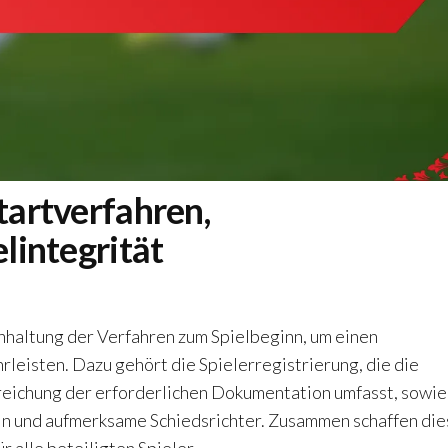
tartverfahren,
elintegrität
inhaltung der Verfahren zum Spielbeginn, um einen
rleisten. Dazu gehört die Spielerregistrierung, die die
reichung der erforderlichen Dokumentation umfasst, sowie
ln und aufmerksame Schiedsrichter. Zusammen schaffen die