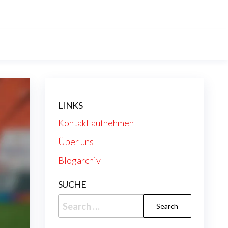
LINKS
Kontakt aufnehmen
Über uns
Blogarchiv
SUCHE
Search
for: