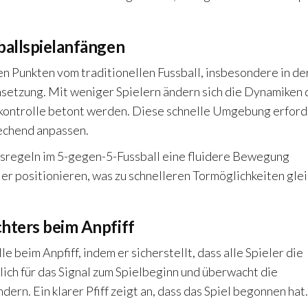
ballspielanfängen
n Punkten vom traditionellen Fussball, insbesondere in de
etzung. Mit weniger Spielern ändern sich die Dynamiken 
llkontrolle betont werden. Diese schnelle Umgebung erford
rechend anpassen.
tsregeln im 5-gegen-5-Fussball eine fluidere Bewegung
ier positionieren, was zu schnelleren Tormöglichkeiten gle
chters beim Anpfiff
 beim Anpfiff, indem er sicherstellt, dass alle Spieler die
lich für das Signal zum Spielbeginn und überwacht die
ern. Ein klarer Pfiff zeigt an, dass das Spiel begonnen hat.