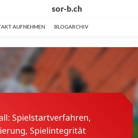
sor-b.ch
AKT AUFNEHMEN
BLOGARCHIV