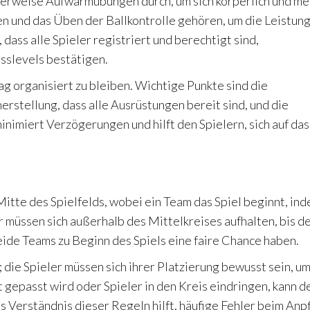
cherweise Aufwärmübungen durch, um sich körperlich und me
n und das Üben der Ballkontrolle gehören, um die Leistung
dass alle Spieler registriert und berechtigt sind,
sslevels bestätigen.
ag organisiert zu bleiben. Wichtige Punkte sind die
erstellung, dass alle Ausrüstungen bereit sind, und die
nimiert Verzögerungen und hilft den Spielern, sich auf das
Mitte des Spielfelds, wobei ein Team das Spiel beginnt, in
r müssen sich außerhalb des Mittelkreises aufhalten, bis d
 beide Teams zu Beginn des Spiels eine faire Chance haben.
 die Spieler müssen sich ihrer Platzierung bewusst sein, u
 gepasst wird oder Spieler in den Kreis eindringen, kann d
 Verständnis dieser Regeln hilft, häufige Fehler beim Anpf