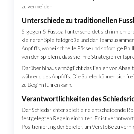
zu vermeiden.
Unterschiede zu traditionellen Fuss
5-gegen-5-Fussball unterscheidet sich in mehrere
kleineren Spielfeldgröße und der Teamzusammens
Anpfiffs, wobei schnelle Pässe und sofortige Ba
von den Spielern, dass sie ihre Strategien entsp
Darüber hinaus ermöglicht das Fehlen von Absei
während des Anpfiffs. Die Spieler können sich fre
zu Beginn führen kann.
Verantwortlichkeiten des Schiedsri
Der Schiedsrichter spielt eine entscheidende Rolle
festgelegten Regeln einhalten. Er ist verantwort
Positionierung der Spieler, um Verstöße zu verhind