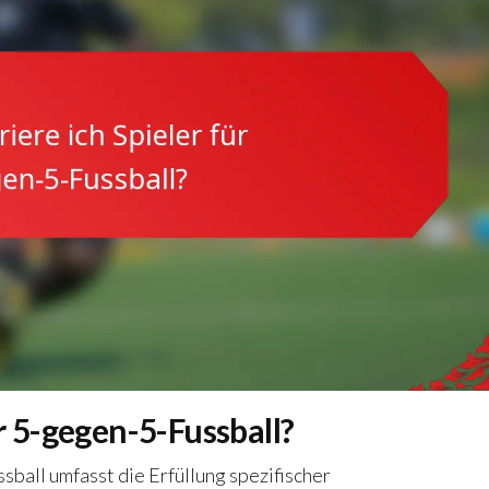
ür 5-gegen-5-Fussball?
sball umfasst die Erfüllung spezifischer