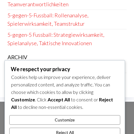
Teamverantwortlichkeiten
5-gegen-5-Fussball: Rollenanalyse,
Spielerwirksamkeit, Teamstruktur
5-gegen-5 Fussball: Strategiewirksamkeit,
Spielanalyse, Taktische Innovationen
ARCHIV
February 2026
We respect your privacy
Cookies help us improve your experience, deliver
January 2026
personalized content, and analyze traffic. You can
choose which cookies to allow by clicking
Customize
. Click
Accept All
to consent or
Reject
All
to decline non-essential cookies.
SUCHE
Customize
Search
for:
Reject All